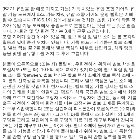
(BZZ1 유형을 한 예로 가지고 가는) 가득 차있는 유압 조향 기어의 유
압 기능 도표에서 BZZ 가득 차있 유압 조향 기어의 운영 법칙은 이해
될 수 있습니다 (FIGS.1와 2)에서 보이는 것처럼. 조향 기어의 작동 국
가가 유압 기능 도표에서 중립국으로 분할된다는 것을 보는 것은 쉽습
니다. 좌 회전 및 맞 회전 국가는 3개의 근무 조건입니다.
조향 기어가 중간 위치에 있을 때, 벨브 핵심 및 벨브 소매는 봄 조각의
활동의 밑에 중간 위치에 있습니다, 기름 펌프에서 기름은 벨브 소매
및 벨브 핵심 끝 2를 통해서 벨브 핵심의 내부로 삽입되고, 석유 탱크
등을 맞댄 급유항 T.를 거쳐 그 후에 흐릅니다.
핸들이 오른쪽으로 (또는 좌) 돌릴 때, 우회전하기 위하여 벨브 핵심을
모십시오 (또는 좌). 10.5의 최대 교체가 있기 때문에 벨브 핵심 및 벨
브 소매를 °between, 벨브 핵심은 벨브 핵심 소매와 벨브 핵심 소매 사
이 봄의 신축성을 극복할 것입니다, 그래서 벨브 핵심은 벨브 소매에
관련된 자전할 것입니다. 현재로서는, 벨브 핵심 기름 강저는 벨브 소
매의 인레트 회로에 연결되고, 펌프의 석유 공급은 벨브 소매에서 회전
자에 흐르고 회전자와 고정자 사이에서 고정자에 관련된, 동시에, 기름
출구 자전하기 위하여 회전자를 미는 고정자는 벨브 소매를 통과하고
개구부 A 입력합니다 (또는 실린더의 피스톤간이 오른쪽으로 (수축)와
핸들 회전 (또는 좌) 늘이다 그래야, B)를 통해서 조타 실린더의 1개의
구멍을 그리고 실린더의 다른 구멍의 기름 기름 개구부 B에서 갑니다
(또는 기름 개구부 B (또는 아)에 아). 벨브 소매에 들어가고 연료 탱크
를 조타 기능을 깨닫기 위하여 돌려보내기 위하여, 벨브 소매 통행의
기름 반환 구멍 급유항 T를 통해서 벨브 핵심의 반환 탱크를 통과 후