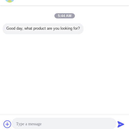
조향 기어 펌프
더 많은 것
5:44 AM
Good day, what product are you looking for?
있는 유압
BZZ1-500C BZZ1-
BZZ1-400B BZZ1-
BZZ5-800B BZZ5-
BZZ5-125
 기어 펌
800C BZZ1-
500B 조향 기어 펌
1000B 조향 기어
200B BZZ
1-125A
1000C 조향 기어
프/유압 펌프는 강
펌프/굴착기 유압
조향 기어
0A BZZ1-
펌프 포크리프트
철 물자를 분해합
펌프 OEM
란 강철
 선택권
장전기 지원
니다
언어를 바꾸십시오
Korean
홈
|
우리 에 관한 것
|
저희와 연락
|
사이트맵
|
Privacy Policy
탁상용 전망
Copyright © 2019 - 2026 Guangzhou kehao Pump Manufacturing Co., Ltd..
All rights reserved.
잡담
견적 요청