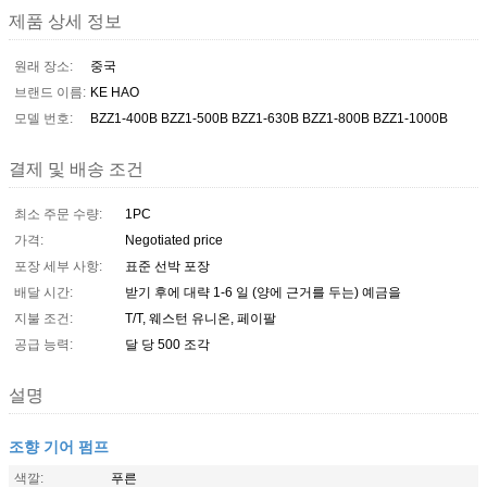
제품 상세 정보
원래 장소:
중국
브랜드 이름:
KE HAO
모델 번호:
BZZ1-400B BZZ1-500B BZZ1-630B BZZ1-800B BZZ1-1000B
결제 및 배송 조건
최소 주문 수량:
1PC
가격:
Negotiated price
포장 세부 사항:
표준 선박 포장
배달 시간:
받기 후에 대략 1-6 일 (양에 근거를 두는) 예금을
지불 조건:
T/T, 웨스턴 유니온, 페이팔
공급 능력:
달 당 500 조각
설명
조향 기어 펌프
색깔:
푸른