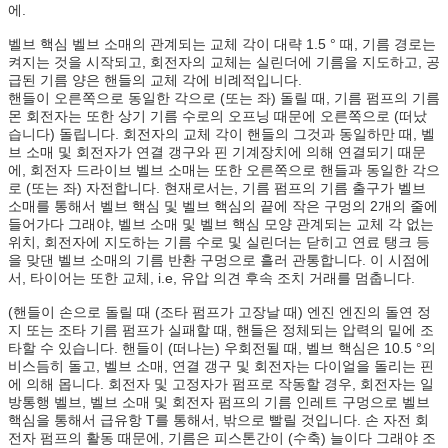
에.
벨브 핵심 벨브 소매의 관계되는 교체 각이 대략 1.5 ° 때, 기름 경로는
켜지는 것을 시작되고, 회전자의 교체는 실린더에 기름을 지도하고, 공
급된 기름 양은 핸들의 교체 각에 비례적입니다.
핸들이 오른쪽으로 동일한 각으로 (또는 좌) 돌릴 때, 기름 펌프의 기름
몬 회전자는 또한 상기 기름 수로의 오프닝 때문에 오른쪽으로 (떠났
습니다) 돌립니다. 회전자의 교체 각이 핸들의 그것과 동일하만 때, 벨
브 소매 및 회전자가 연결 갱구와 핀 기계장치에 의해 연결되기 때문
에, 회전자 드라이브 벨브 소매는 또한 오른쪽으로 핸들과 동일한 각으
로 (또는 좌) 자전합니다. 현재로서는, 기름 펌프의 기름 출구가 벨브
소매를 통해서 벨브 핵심 및 벨브 핵심의 끝에 작은 구멍의 2개의 줄에
들어가다 그래야, 벨브 소매 및 벨브 핵심 모양 관계되는 교체 각 없는
위치, 회전자에 지도하는 기름 수로 및 실린더는 닫히고 연료 탱크 등
을 맞댄 벨브 소매의 기름 반환 구멍으로 흘러 관통합니다. 이 시점에
서, 타이어는 또한 교체, i.e, 유압 의견 후속 조치 거래를 멈춥니다.
(핸들이 손으로 돌릴 때 (조타 펌프가 고장날 때) 엔진 엔진의 돌연 정
지 또는 조타 기름 펌프가 실패할 때, 핸들은 정체되는 압력의 밑에 조
타할 수 있습니다. 핸들이 (떠나는) 우회전될 때, 벨브 핵심은 10.5 °의
비스듬히 돌고, 벨브 소매, 연결 갱구 및 회전자는 다이얼을 돌리는 핀
에 의해 몹니다. 회전자 및 고정자가 펌프로 작동할 경우, 회전자는 일
방통행 벨브, 벨브 소매 및 회전자 펌프의 기름 인레트 구멍으로 벨브
핵심을 통해서 급유항 T를 통해서, 밖으로 빨릴 것입니다. 손 자전 회
전자 펌프의 활동 때문에, 기름은 피스톤간이 (수축) 늘이다 그래야 조